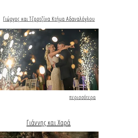
Γιώργος και Τζορτζίνα Κτήμα Αδαναλόγλου
περισσότερα
Γιάννης και Χαρά