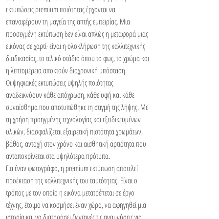
εκτυπώσεις premium ποιότητας έρχονται να
επαναφέρουν τη μαγεία της απτής εμπειρίας. Μια
προσεγμένη εκτύπωση δεν είναι απλώς η μεταφορά μιας
εικόνας σε χαρτί· είναι η ολοκλήρωση της καλλιτεχνικής
διαδικασίας, το τελικό στάδιο όπου το φως, το χρώμα και
η λεπτομέρεια αποκτούν διαχρονική υπόσταση.
Οι ψηφιακές εκτυπώσεις υψηλής ποιότητας
αναδεικνύουν κάθε απόχρωση, κάθε υφή και κάθε
συναίσθημα που αποτυπώθηκε τη στιγμή της λήψης. Με
τη χρήση προηγμένης τεχνολογίας και εξειδικευμένων
υλικών, διασφαλίζεται εξαιρετική πιστότητα χρωμάτων,
βάθος, αντοχή στον χρόνο και αισθητική αρτιότητα που
ανταποκρίνεται στα υψηλότερα πρότυπα.
Για έναν φωτογράφο, η premium εκτύπωση αποτελεί
προέκταση της καλλιτεχνικής του ταυτότητας. Είναι ο
τρόπος με τον οποίο η εικόνα μετατρέπεται σε έργο
τέχνης, έτοιμο να κοσμήσει έναν χώρο, να αφηγηθεί μια
ιστορία και να διατηρήσει ζωντανές τις αναμνήσεις για