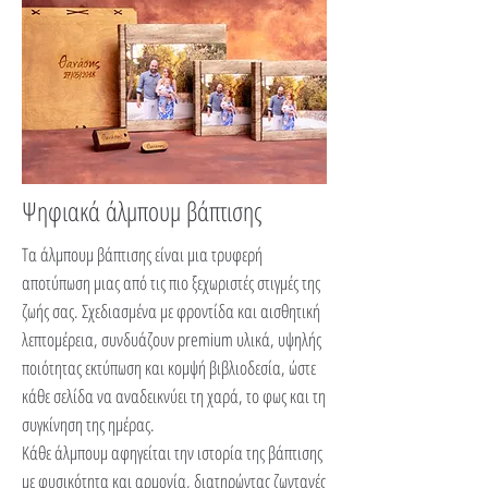
Ψηφιακά άλμπουμ βάπτισης
Τα άλμπουμ βάπτισης είναι μια τρυφερή
αποτύπωση μιας από τις πιο ξεχωριστές στιγμές της
ζωής σας. Σχεδιασμένα με φροντίδα και αισθητική
λεπτομέρεια, συνδυάζουν premium υλικά, υψηλής
ποιότητας εκτύπωση και κομψή βιβλιοδεσία, ώστε
κάθε σελίδα να αναδεικνύει τη χαρά, το φως και τη
συγκίνηση της ημέρας.
Κάθε άλμπουμ αφηγείται την ιστορία της βάπτισης
με φυσικότητα και αρμονία, διατηρώντας ζωντανές