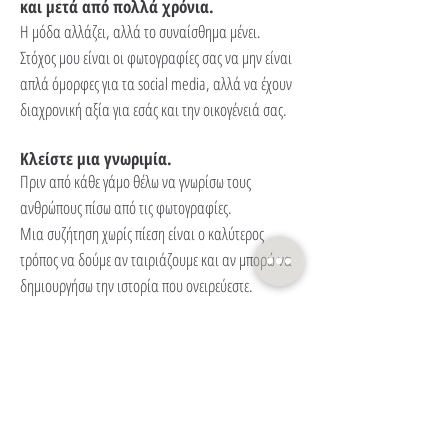
και μετά από πολλά χρόνια.
Η μόδα αλλάζει, αλλά το συναίσθημα μένει.
Στόχος μου είναι οι φωτογραφίες σας να μην είναι
απλά όμορφες για τα social media, αλλά να έχουν
διαχρονική αξία για εσάς και την οικογένειά σας.
Κλείστε μια γνωριμία.
Πριν από κάθε γάμο θέλω να γνωρίσω τους
ανθρώπους πίσω από τις φωτογραφίες.
Μια συζήτηση χωρίς πίεση είναι ο καλύτερος
τρόπος να δούμε αν ταιριάζουμε και αν μπορώ να
δημιουργήσω την ιστορία που ονειρεύεστε.
I am originally
from
Gortynia and grew up in
Athens where
I
still
live.
Photography for me is a way of expression
and freedom.
The creation and the genesis that stems
from
it
made me love it and serve it.