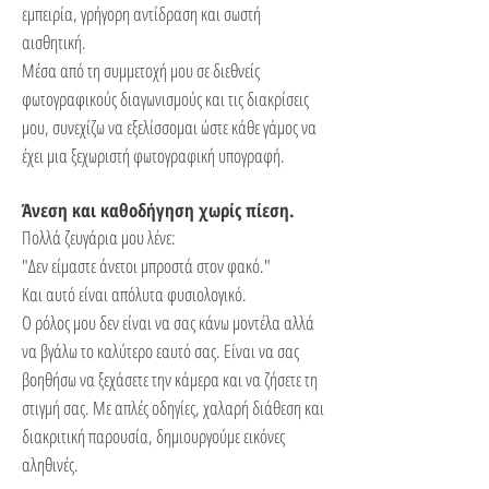
εμπειρία, γρήγορη αντίδραση και σωστή
αισθητική.
Μέσα από τη συμμετοχή μου σε διεθνείς
φωτογραφικούς διαγωνισμούς και τις διακρίσεις
μου, συνεχίζω να εξελίσσομαι ώστε κάθε γάμος να
έχει μια ξεχωριστή φωτογραφική υπογραφή.
Άνεση και καθοδήγηση χωρίς πίεση.
Πολλά ζευγάρια μου λένε:
"Δεν είμαστε άνετοι μπροστά στον φακό."
Και αυτό είναι απόλυτα φυσιολογικό.
Ο ρόλος μου δεν είναι να σας κάνω μοντέλα αλλά
να βγάλω το καλύτερο εαυτό σας. Είναι να σας
βοηθήσω να ξεχάσετε την κάμερα και να ζήσετε τη
στιγμή σας. Με απλές οδηγίες, χαλαρή διάθεση και
διακριτική παρουσία, δημιουργούμε εικόνες
αληθινές.