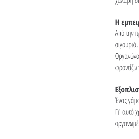
Η εμπει
Από την π
σιγουριά.
Οργανώνου
φροντίζω 
Εξοπλισ
Ένας γάμο
Γι' αυτό 
οργανωμέν