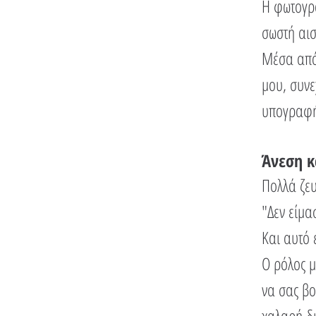
Η φωτογρα
σωστή αισ
Μέσα από 
μου, συνε
υπογραφ
Άνεση κ
Πολλά ζευ
"Δεν είμα
Και αυτό 
Ο ρόλος μ
να σας βο
χαλαρή δι