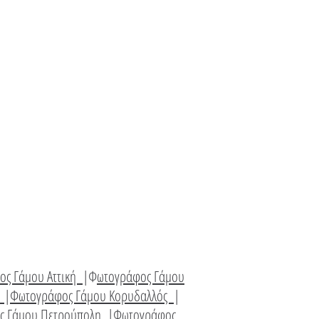
ος Γάμου Αττική
|Φ
ωτογράφος Γάμου
α
|
Φωτογράφος Γάμου Κορυδαλλός
|
ς Γάμου Πετρούπολη
|
Φωτογράφος