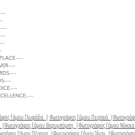
---
--
---
---
--
-
PLACE----
ER----
DS----
----
ICE----
XCELLENCE----
άφος Γάμου Γλυφάδα
|
Φωτογράφος Γάμου Πειραιά
|
Φωτογράφ
ί
|
Φωτογράφος Γάμου Βαρυμπόμπη
|
Φωτογράφος Γάμου Νίκαι
ογράφος Γάμου Πέραμα
|
Φωτογράφος Γάμου Ίλιον
|
Φωτογράφο