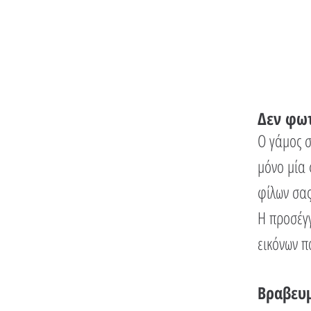
Δεν φωτ
Ο γάμος σ
μόνο μία 
φίλων σας
Η προσέγγ
εικόνων π
Βραβευμ